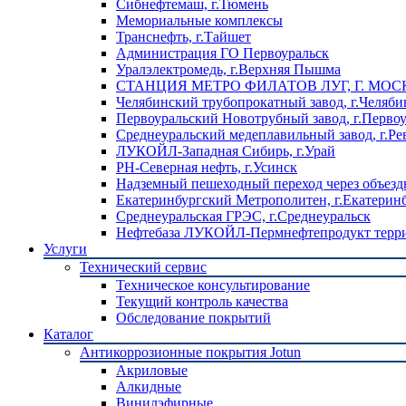
Сибнефтемаш, г.Тюмень
Мемориальные комплексы
Транснефть, г.Тайшет
Администрация ГО Первоуральск
Уралэлектромедь, г.Верхняя Пышма
СТАНЦИЯ МЕТРО ФИЛАТОВ ЛУГ, Г. МОС
Челябинский трубопрокатный завод, г.Челяби
Первоуральский Новотрубный завод, г.Перво
Среднеуральский медеплавильный завод, г.Ре
ЛУКОЙЛ-Западная Сибирь, г.Урай
РН-Северная нефть, г.Усинск
Надземный пешеходный переход через объездн
Екатеринбургский Метрополитен, г.Екатерин
Среднеуральская ГРЭС, г.Среднеуральск
Нефтебаза ЛУКОЙЛ-Пермнефтепродукт террит
Услуги
Технический сервис
Техническое консультирование
Текущий контроль качества
Обследование покрытий
Каталог
Антикоррозионные покрытия Jotun
Акриловые
Алкидные
Винилэфирные