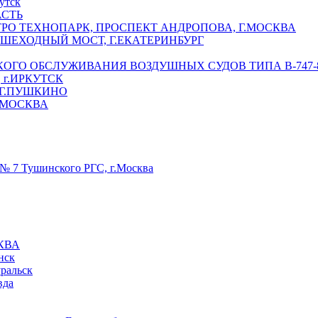
утск
АСТЬ
РО ТЕХНОПАРК, ПРОСПЕКТ АНДРОПОВА, Г.МОСКВА
ЕШЕХОДНЫЙ МОСТ, Г.ЕКАТЕРИНБУРГ
ГО ОБСЛУЖИВАНИЯ ВОЗДУШНЫХ СУДОВ ТИПА В-747-8,
г.ИРКУТСК
 Г.ПУШКИНО
.МОСКВА
№ 7 Тушинского РГС, г.Москва
КВА
нск
уральск
вда