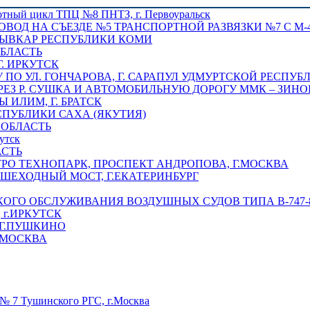
отный цикл ТПЦ №8 ПНТЗ, г. Первоуральск
ОВОД НА СЪЕЗДЕ №5 ТРАНСПОРТНОЙ РАЗВЯЗКИ №7 С М-4
ТЫВКАР РЕСПУБЛИКИ КОМИ
ОБЛАСТЬ
Г. ИРКУТСК
ПО УЛ. ГОНЧАРОВА, Г. САРАПУЛ УДМУРТСКОЙ РЕСПУБ
РЕЗ Р. СУШКА И АВТОМОБИЛЬНУЮ ДОРОГУ ММК – ЗИНОВ
ИЛИМ, Г. БРАТСК
СПУБЛИКИ САХА (ЯКУТИЯ)
 ОБЛАСТЬ
утск
АСТЬ
РО ТЕХНОПАРК, ПРОСПЕКТ АНДРОПОВА, Г.МОСКВА
ЕШЕХОДНЫЙ МОСТ, Г.ЕКАТЕРИНБУРГ
ГО ОБСЛУЖИВАНИЯ ВОЗДУШНЫХ СУДОВ ТИПА В-747-8,
г.ИРКУТСК
 Г.ПУШКИНО
.МОСКВА
№ 7 Тушинского РГС, г.Москва