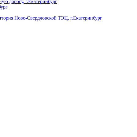
ую дорогу, г.Екатеринбург
бург
ория Ново-Свердловской ТЭЦ, г.Екатеринбург