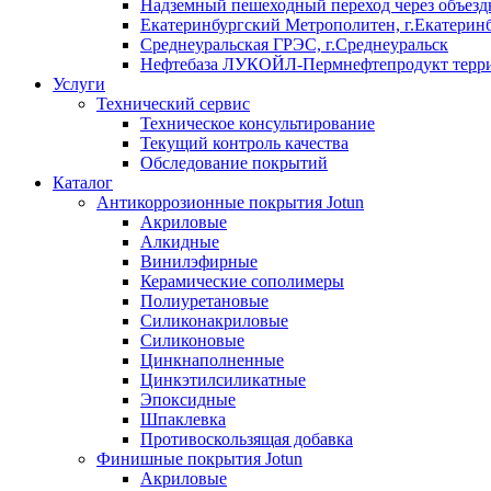
Надземный пешеходный переход через объездн
Екатеринбургский Метрополитен, г.Екатерин
Среднеуральская ГРЭС, г.Среднеуральск
Нефтебаза ЛУКОЙЛ-Пермнефтепродукт террит
Услуги
Технический сервис
Техническое консультирование
Текущий контроль качества
Обследование покрытий
Каталог
Антикоррозионные покрытия Jotun
Акриловые
Алкидные
Винилэфирные
Керамические сополимеры
Полиуретановые
Силиконакриловые
Силиконовые
Цинкнаполненные
Цинкэтилсиликатные
Эпоксидные
Шпаклевка
Противоскользящая добавка
Финишные покрытия Jotun
Акриловые