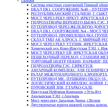
Галерея
Система очистных сооружений Грязный обор
ЦКАД ПК1. СООРУЖЕНИЕ №40 – ПУТЕПР
РЕСПУБЛИКАНСКИЙ СТАДИОН, Г. СЫК
МОСТ ЧЕРЕЗ РЕКУ ИРКУТ, ИРКУТСКАЯ 
ГИДРОЗАТВОРЫ ВЕРХНЕГО БЬЕФА ГЭС, 
ПУТЕПРОВОД ЧЕРЕЗ ЖЕЛЕЗНУЮ ДОРОГУ 
ЦКАД ПК1. СООРУЖЕНИЕ №4 – МОСТ ЧЕ
ПУТЕПРОВОД, ПРОМПЛОЩАДКА ГРУППЫ 
СКЛАД ТМЦ АК АЛРОСА, Г. МИРНЫЙ РЕ
МОСТ ЧЕРЕЗ РЕКУ УТУЛИК, ИРКУТСКАЯ
Химический цех Ново-Иркутская ТЭЦ, г. Ирк
МОСТ ЧЕРЕЗ РЕКУ ЕЙ, ИРКУТСКАЯ ОБЛ
ПЕШЕХОДНЫЙ ПЕРЕХОД, СТАНЦИЯ МЕТ
ТОРГОВЫЙ ЦЕНТР ПЕКИН, ПАРКИНГ, П
ГИДРОЗАТВОРЫ ГЭС, Г.ИРКУТСК
АНГАРНЫЙ КОМПЛЕКС ДЛЯ ТЕХНИЧЕСКО
РАДАР МЕЖДУНАРОДНОГО АЭРОПОРТА, 
ПУТЕПРОВОД М8 - ПУШКИНО ПК323+16,
ЛОГИСТИЧЕСКИЙ КОМПЛЕКС БОЙНЯ, Г
ПУРОВСКИЙ ЗПК, Г.ТАРКО-САЛЕ
Иркутская Нефтяная Компания, г.Усть-Кут
Анадырская ТЭЦ, г.Анадырь
Мост через реку Западная Двина, г.Велиж
Двустворчатые ворота нижней головы шлюза 