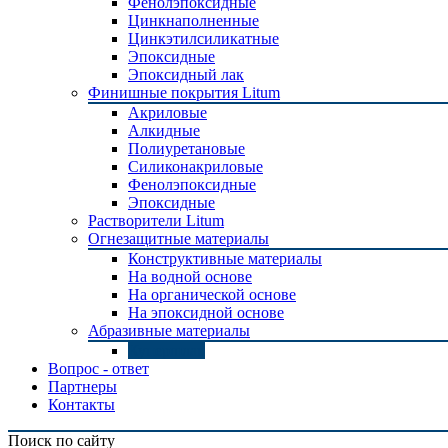
Фенолэпоксидные
Цинкнаполненные
Цинкэтилсиликатные
Эпоксидные
Эпоксидный лак
Финишные покрытия Litum
Акриловые
Алкидные
Полиуретановые
Силиконакриловые
Фенолэпоксидные
Эпоксидные
Растворители Litum
Огнезащитные материалы
Конструктивные материалы
На водной основе
На органической основе
На эпоксидной основе
Абразивные материалы
Купершлак
Вопрос - ответ
Партнеры
Контакты
Поиск по сайту