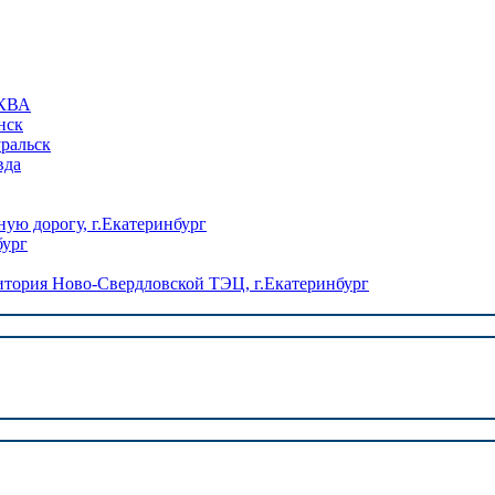
КВА
нск
уральск
вда
ую дорогу, г.Екатеринбург
бург
ория Ново-Свердловской ТЭЦ, г.Екатеринбург