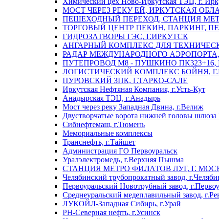
Химический цех Ново-Иркутская ТЭЦ, г. Ирк
МОСТ ЧЕРЕЗ РЕКУ ЕЙ, ИРКУТСКАЯ ОБЛ
ПЕШЕХОДНЫЙ ПЕРЕХОД, СТАНЦИЯ МЕТ
ТОРГОВЫЙ ЦЕНТР ПЕКИН, ПАРКИНГ, П
ГИДРОЗАТВОРЫ ГЭС, Г.ИРКУТСК
АНГАРНЫЙ КОМПЛЕКС ДЛЯ ТЕХНИЧЕСКО
РАДАР МЕЖДУНАРОДНОГО АЭРОПОРТА, 
ПУТЕПРОВОД М8 - ПУШКИНО ПК323+16,
ЛОГИСТИЧЕСКИЙ КОМПЛЕКС БОЙНЯ, Г
ПУРОВСКИЙ ЗПК, Г.ТАРКО-САЛЕ
Иркутская Нефтяная Компания, г.Усть-Кут
Анадырская ТЭЦ, г.Анадырь
Мост через реку Западная Двина, г.Велиж
Двустворчатые ворота нижней головы шлюза 
Сибнефтемаш, г.Тюмень
Мемориальные комплексы
Транснефть, г.Тайшет
Администрация ГО Первоуральск
Уралэлектромедь, г.Верхняя Пышма
СТАНЦИЯ МЕТРО ФИЛАТОВ ЛУГ, Г. МОС
Челябинский трубопрокатный завод, г.Челяби
Первоуральский Новотрубный завод, г.Перво
Среднеуральский медеплавильный завод, г.Ре
ЛУКОЙЛ-Западная Сибирь, г.Урай
РН-Северная нефть, г.Усинск