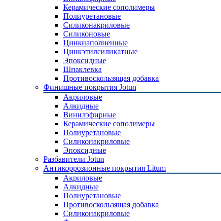
Керамические сополимеры
Полиуретановые
Силиконакриловые
Силиконовые
Цинкнаполненные
Цинкэтилсиликатные
Эпоксидные
Шпаклевка
Противоскользящая добавка
Финишные покрытия Jotun
Акриловые
Алкидные
Винилэфирные
Керамические сополимеры
Полиуретановые
Силиконакриловые
Эпоксидные
Разбавители Jotun
Антикоррозионные покрытия Litum
Акриловые
Алкидные
Полиуретановые
Противоскользящая добавка
Силиконакриловые