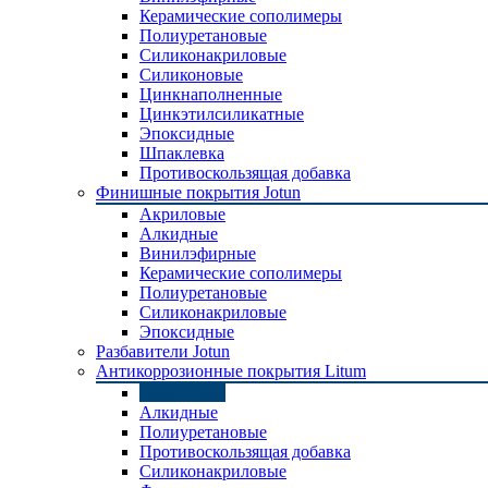
Керамические сополимеры
Полиуретановые
Силиконакриловые
Силиконовые
Цинкнаполненные
Цинкэтилсиликатные
Эпоксидные
Шпаклевка
Противоскользящая добавка
Финишные покрытия Jotun
Акриловые
Алкидные
Винилэфирные
Керамические сополимеры
Полиуретановые
Силиконакриловые
Эпоксидные
Разбавители Jotun
Антикоррозионные покрытия Litum
Акриловые
Алкидные
Полиуретановые
Противоскользящая добавка
Силиконакриловые