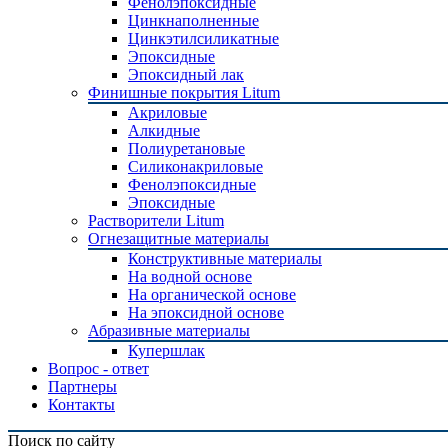
Фенолэпоксидные
Цинкнаполненные
Цинкэтилсиликатные
Эпоксидные
Эпоксидный лак
Финишные покрытия Litum
Акриловые
Алкидные
Полиуретановые
Силиконакриловые
Фенолэпоксидные
Эпоксидные
Растворители Litum
Огнезащитные материалы
Конструктивные материалы
На водной основе
На органической основе
На эпоксидной основе
Абразивные материалы
Купершлак
Вопрос - ответ
Партнеры
Контакты
Поиск по сайту