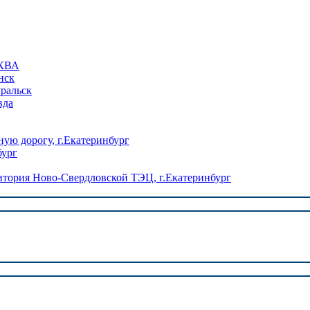
КВА
нск
уральск
вда
ую дорогу, г.Екатеринбург
бург
ория Ново-Свердловской ТЭЦ, г.Екатеринбург