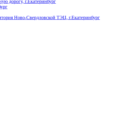
ую дорогу, г.Екатеринбург
бург
ория Ново-Свердловской ТЭЦ, г.Екатеринбург