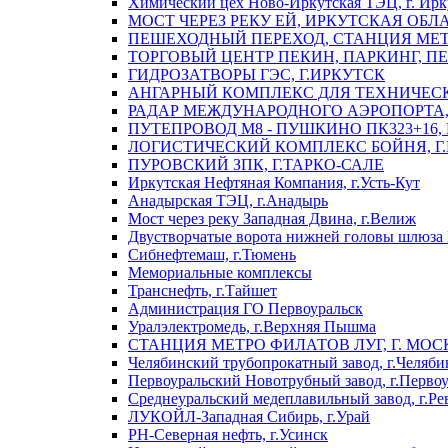
Химический цех Ново-Иркутская ТЭЦ, г. Ирк
МОСТ ЧЕРЕЗ РЕКУ ЕЙ, ИРКУТСКАЯ ОБЛ
ПЕШЕХОДНЫЙ ПЕРЕХОД, СТАНЦИЯ МЕТ
ТОРГОВЫЙ ЦЕНТР ПЕКИН, ПАРКИНГ, П
ГИДРОЗАТВОРЫ ГЭС, Г.ИРКУТСК
АНГАРНЫЙ КОМПЛЕКС ДЛЯ ТЕХНИЧЕСКО
РАДАР МЕЖДУНАРОДНОГО АЭРОПОРТА, 
ПУТЕПРОВОД М8 - ПУШКИНО ПК323+16,
ЛОГИСТИЧЕСКИЙ КОМПЛЕКС БОЙНЯ, Г
ПУРОВСКИЙ ЗПК, Г.ТАРКО-САЛЕ
Иркутская Нефтяная Компания, г.Усть-Кут
Анадырская ТЭЦ, г.Анадырь
Мост через реку Западная Двина, г.Велиж
Двустворчатые ворота нижней головы шлюза 
Сибнефтемаш, г.Тюмень
Мемориальные комплексы
Транснефть, г.Тайшет
Администрация ГО Первоуральск
Уралэлектромедь, г.Верхняя Пышма
СТАНЦИЯ МЕТРО ФИЛАТОВ ЛУГ, Г. МОС
Челябинский трубопрокатный завод, г.Челяби
Первоуральский Новотрубный завод, г.Перво
Среднеуральский медеплавильный завод, г.Ре
ЛУКОЙЛ-Западная Сибирь, г.Урай
РН-Северная нефть, г.Усинск