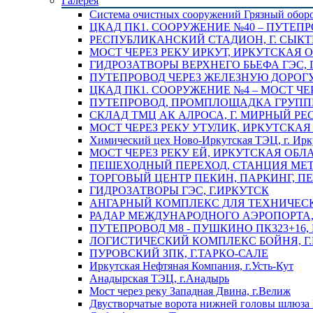
Галерея
Система очистных сооружений Грязный обор
ЦКАД ПК1. СООРУЖЕНИЕ №40 – ПУТЕПР
РЕСПУБЛИКАНСКИЙ СТАДИОН, Г. СЫК
МОСТ ЧЕРЕЗ РЕКУ ИРКУТ, ИРКУТСКАЯ 
ГИДРОЗАТВОРЫ ВЕРХНЕГО БЬЕФА ГЭС, 
ПУТЕПРОВОД ЧЕРЕЗ ЖЕЛЕЗНУЮ ДОРОГУ 
ЦКАД ПК1. СООРУЖЕНИЕ №4 – МОСТ ЧЕ
ПУТЕПРОВОД, ПРОМПЛОЩАДКА ГРУППЫ 
СКЛАД ТМЦ АК АЛРОСА, Г. МИРНЫЙ РЕ
МОСТ ЧЕРЕЗ РЕКУ УТУЛИК, ИРКУТСКАЯ
Химический цех Ново-Иркутская ТЭЦ, г. Ирк
МОСТ ЧЕРЕЗ РЕКУ ЕЙ, ИРКУТСКАЯ ОБЛ
ПЕШЕХОДНЫЙ ПЕРЕХОД, СТАНЦИЯ МЕТ
ТОРГОВЫЙ ЦЕНТР ПЕКИН, ПАРКИНГ, П
ГИДРОЗАТВОРЫ ГЭС, Г.ИРКУТСК
АНГАРНЫЙ КОМПЛЕКС ДЛЯ ТЕХНИЧЕСКО
РАДАР МЕЖДУНАРОДНОГО АЭРОПОРТА, 
ПУТЕПРОВОД М8 - ПУШКИНО ПК323+16,
ЛОГИСТИЧЕСКИЙ КОМПЛЕКС БОЙНЯ, Г
ПУРОВСКИЙ ЗПК, Г.ТАРКО-САЛЕ
Иркутская Нефтяная Компания, г.Усть-Кут
Анадырская ТЭЦ, г.Анадырь
Мост через реку Западная Двина, г.Велиж
Двустворчатые ворота нижней головы шлюза 