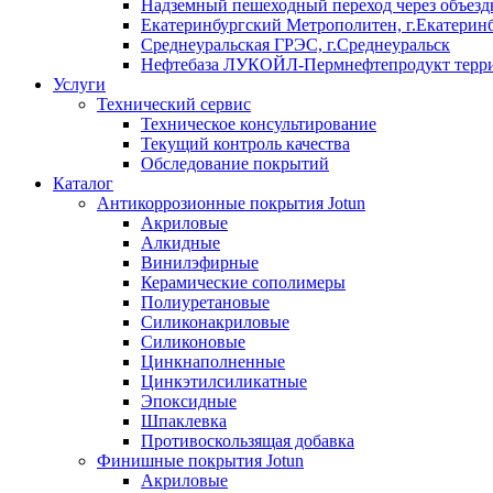
Надземный пешеходный переход через объездн
Екатеринбургский Метрополитен, г.Екатерин
Среднеуральская ГРЭС, г.Среднеуральск
Нефтебаза ЛУКОЙЛ-Пермнефтепродукт террит
Услуги
Технический сервис
Техническое консультирование
Текущий контроль качества
Обследование покрытий
Каталог
Антикоррозионные покрытия Jotun
Акриловые
Алкидные
Винилэфирные
Керамические сополимеры
Полиуретановые
Силиконакриловые
Силиконовые
Цинкнаполненные
Цинкэтилсиликатные
Эпоксидные
Шпаклевка
Противоскользящая добавка
Финишные покрытия Jotun
Акриловые