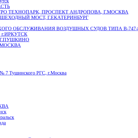
утск
АСТЬ
РО ТЕХНОПАРК, ПРОСПЕКТ АНДРОПОВА, Г.МОСКВА
ЕШЕХОДНЫЙ МОСТ, Г.ЕКАТЕРИНБУРГ
ГО ОБСЛУЖИВАНИЯ ВОЗДУШНЫХ СУДОВ ТИПА В-747-8,
г.ИРКУТСК
 Г.ПУШКИНО
.МОСКВА
№ 7 Тушинского РГС, г.Москва
КВА
нск
уральск
вда