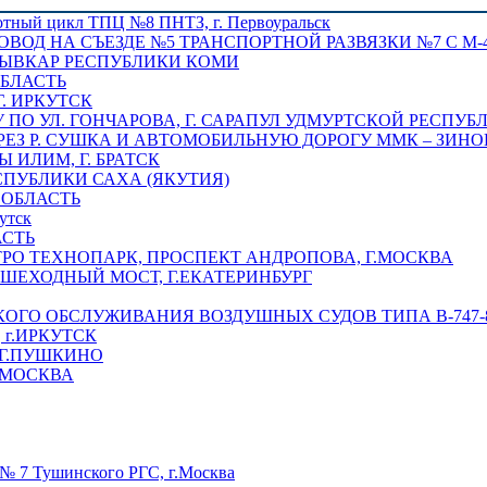
отный цикл ТПЦ №8 ПНТЗ, г. Первоуральск
ОВОД НА СЪЕЗДЕ №5 ТРАНСПОРТНОЙ РАЗВЯЗКИ №7 С М-4
ТЫВКАР РЕСПУБЛИКИ КОМИ
ОБЛАСТЬ
Г. ИРКУТСК
ПО УЛ. ГОНЧАРОВА, Г. САРАПУЛ УДМУРТСКОЙ РЕСПУБ
РЕЗ Р. СУШКА И АВТОМОБИЛЬНУЮ ДОРОГУ ММК – ЗИНОВ
ИЛИМ, Г. БРАТСК
СПУБЛИКИ САХА (ЯКУТИЯ)
 ОБЛАСТЬ
утск
АСТЬ
РО ТЕХНОПАРК, ПРОСПЕКТ АНДРОПОВА, Г.МОСКВА
ЕШЕХОДНЫЙ МОСТ, Г.ЕКАТЕРИНБУРГ
ГО ОБСЛУЖИВАНИЯ ВОЗДУШНЫХ СУДОВ ТИПА В-747-8,
г.ИРКУТСК
 Г.ПУШКИНО
.МОСКВА
№ 7 Тушинского РГС, г.Москва