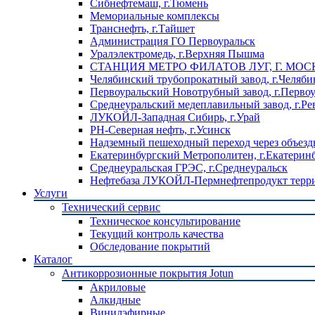
Сибнефтемаш, г.Тюмень
Мемориальные комплексы
Транснефть, г.Тайшет
Администрация ГО Первоуральск
Уралэлектромедь, г.Верхняя Пышма
СТАНЦИЯ МЕТРО ФИЛАТОВ ЛУГ, Г. МОС
Челябинский трубопрокатный завод, г.Челяби
Первоуральский Новотрубный завод, г.Перво
Среднеуральский медеплавильный завод, г.Ре
ЛУКОЙЛ-Западная Сибирь, г.Урай
РН-Северная нефть, г.Усинск
Надземный пешеходный переход через объездн
Екатеринбургский Метрополитен, г.Екатерин
Среднеуральская ГРЭС, г.Среднеуральск
Нефтебаза ЛУКОЙЛ-Пермнефтепродукт террит
Услуги
Технический сервис
Техническое консультирование
Текущий контроль качества
Обследование покрытий
Каталог
Антикоррозионные покрытия Jotun
Акриловые
Алкидные
Винилэфирные