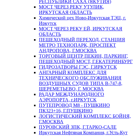
РЕСПУБЛИКИ САХА (ЯКУТИЯ)
МОСТ ЧЕРЕЗ РЕКУ УТУЛИК,
ИРКУТСКАЯ ОБЛАСТЬ
Химический цех Ново-Иркутская ТЭЦ, г.
Иркутск
МОСТ ЧЕРЕЗ РЕКУ ЕЙ, ИРКУТСКАЯ
ОБЛАСТЬ
ПЕШЕХОДНЫЙ ПЕРЕХОД, СТАНЦИЯ
МЕТРО ТЕХНОПАРК, ПРОСПЕКТ
АНДРОПОВА, Г.МОСКВА
ТОРГОВЫЙ ЦЕНТР ПЕКИН, ПАРКИНГ,
ПЕШЕХОДНЫЙ МОСТ, Г.ЕКАТЕРИНБУРГ
ГИДРОЗАТВОРЫ ГЭС, Г.ИРКУТСК
АНГАРНЫЙ КОМПЛЕКС ДЛЯ
ТЕХНИЧЕСКОГО ОБСЛУЖИВАНИЯ
ВОЗДУШНЫХ СУДОВ ТИПА В-747-8,
ШЕРЕМЕТЬЕВО, Г. МОСКВА
РАДАР МЕЖДУНАРОДНОГО
АЭРОПОРТА, г.ИРКУТСК
ПУТЕПРОВОД М8 - ПУШКИНО
ПК323+16, Г.ПУШКИНО
ЛОГИСТИЧЕСКИЙ КОМПЛЕКС БОЙНЯ,
Г.МОСКВА
ПУРОВСКИЙ ЗПК, Г.ТАРКО-САЛЕ
Иркутская Нефтяная Компания, г.Усть-Кут