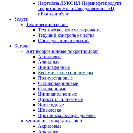
Нефтебаза ЛУКОЙЛ-Пермнефтепродукт
территория Ново-Свердловской ТЭЦ,
г.Екатеринбург
Услуги
Технический сервис
Техническое консультирование
Текущий контроль качества
Обследование покрытий
Каталог
Антикоррозионные покрытия Jotun
Акриловые
Алкидные
Винилэфирные
Керамические сополимеры
Полиуретановые
Силиконакриловые
Силиконовые
Цинкнаполненные
Цинкэтилсиликатные
Эпоксидные
Шпаклевка
Противоскользящая добавка
Финишные покрытия Jotun
Акриловые
Алкидные