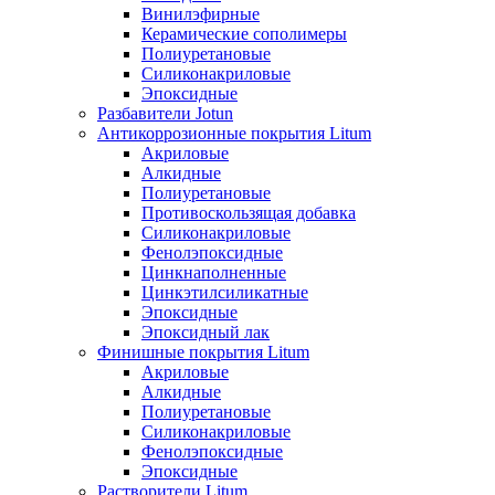
Винилэфирные
Керамические сополимеры
Полиуретановые
Силиконакриловые
Эпоксидные
Разбавители Jotun
Антикоррозионные покрытия Litum
Акриловые
Алкидные
Полиуретановые
Противоскользящая добавка
Силиконакриловые
Фенолэпоксидные
Цинкнаполненные
Цинкэтилсиликатные
Эпоксидные
Эпоксидный лак
Финишные покрытия Litum
Акриловые
Алкидные
Полиуретановые
Силиконакриловые
Фенолэпоксидные
Эпоксидные
Растворители Litum