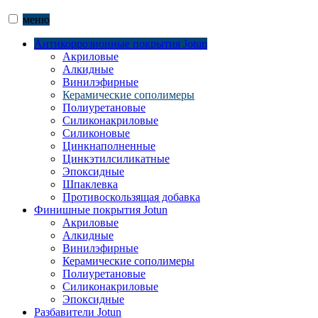
меню
Антикоррозионные покрытия Jotun
Акриловые
Алкидные
Винилэфирные
Керамические сополимеры
Полиуретановые
Силиконакриловые
Силиконовые
Цинкнаполненные
Цинкэтилсиликатные
Эпоксидные
Шпаклевка
Противоскользящая добавка
Финишные покрытия Jotun
Акриловые
Алкидные
Винилэфирные
Керамические сополимеры
Полиуретановые
Силиконакриловые
Эпоксидные
Разбавители Jotun