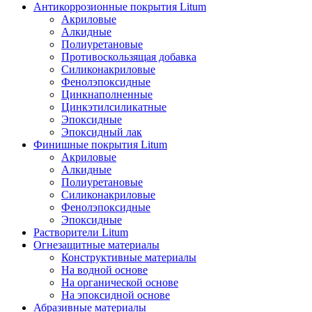
Антикоррозионные покрытия Litum
Акриловые
Алкидные
Полиуретановые
Противоскользящая добавка
Силиконакриловые
Фенолэпоксидные
Цинкнаполненные
Цинкэтилсиликатные
Эпоксидные
Эпоксидный лак
Финишные покрытия Litum
Акриловые
Алкидные
Полиуретановые
Силиконакриловые
Фенолэпоксидные
Эпоксидные
Растворители Litum
Огнезащитные материалы
Конструктивные материалы
На водной основе
На органической основе
На эпоксидной основе
Абразивные материалы