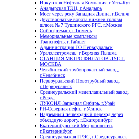
Иркутская Нефтяная Компания, г.Усть-Кут
Анадырская ТЭЦ, г.Анадырь
Мост через реку Западная Двина, г.Велиж
Двустворчатые ворота нижней головы
шлюза № 7 Тушинского РГС, г.Москва
Сибнефтемаш, г.Тюмень
Мемориальные комплексы
Транснефть, г.Тайшет
Администрация ГО Первоуральск
Уралэлектромедь, г.Верхняя Пышма
СТАНЦИЯ МЕТРО ФИЛАТОВ ЛУГ, Г.
МОСКВА
Челябинский трубопрокатный завод,
г.Челябинск
Первоуральский Новотрубный завод,
г.Первоуральск
Среднеуральский медеплавильный завод,
г.Ревда
ЛУКОЙЛ-Западная Сибирь, г.Урай
РН-Северная нефть, г.Усинск
Надземный пешеходный переход через
объездную дорогу, г.Екатеринбург
Екатеринбургский Метрополитен,
г.Екатеринбург
Среднеуральская ГРЭС, г.Среднеуральск