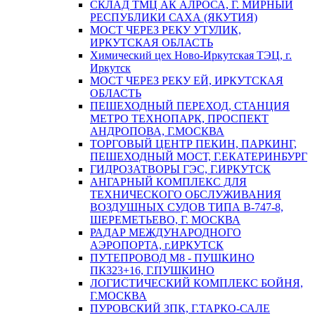
СКЛАД ТМЦ АК АЛРОСА, Г. МИРНЫЙ
РЕСПУБЛИКИ САХА (ЯКУТИЯ)
МОСТ ЧЕРЕЗ РЕКУ УТУЛИК,
ИРКУТСКАЯ ОБЛАСТЬ
Химический цех Ново-Иркутская ТЭЦ, г.
Иркутск
МОСТ ЧЕРЕЗ РЕКУ ЕЙ, ИРКУТСКАЯ
ОБЛАСТЬ
ПЕШЕХОДНЫЙ ПЕРЕХОД, СТАНЦИЯ
МЕТРО ТЕХНОПАРК, ПРОСПЕКТ
АНДРОПОВА, Г.МОСКВА
ТОРГОВЫЙ ЦЕНТР ПЕКИН, ПАРКИНГ,
ПЕШЕХОДНЫЙ МОСТ, Г.ЕКАТЕРИНБУРГ
ГИДРОЗАТВОРЫ ГЭС, Г.ИРКУТСК
АНГАРНЫЙ КОМПЛЕКС ДЛЯ
ТЕХНИЧЕСКОГО ОБСЛУЖИВАНИЯ
ВОЗДУШНЫХ СУДОВ ТИПА В-747-8,
ШЕРЕМЕТЬЕВО, Г. МОСКВА
РАДАР МЕЖДУНАРОДНОГО
АЭРОПОРТА, г.ИРКУТСК
ПУТЕПРОВОД М8 - ПУШКИНО
ПК323+16, Г.ПУШКИНО
ЛОГИСТИЧЕСКИЙ КОМПЛЕКС БОЙНЯ,
Г.МОСКВА
ПУРОВСКИЙ ЗПК, Г.ТАРКО-САЛЕ