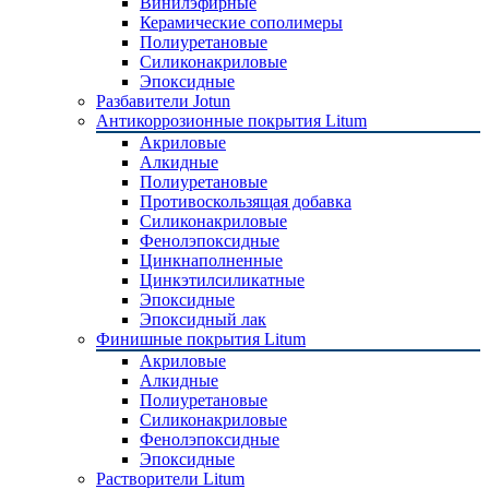
Винилэфирные
Керамические сополимеры
Полиуретановые
Силиконакриловые
Эпоксидные
Разбавители Jotun
Антикоррозионные покрытия Litum
Акриловые
Алкидные
Полиуретановые
Противоскользящая добавка
Силиконакриловые
Фенолэпоксидные
Цинкнаполненные
Цинкэтилсиликатные
Эпоксидные
Эпоксидный лак
Финишные покрытия Litum
Акриловые
Алкидные
Полиуретановые
Силиконакриловые
Фенолэпоксидные
Эпоксидные
Растворители Litum