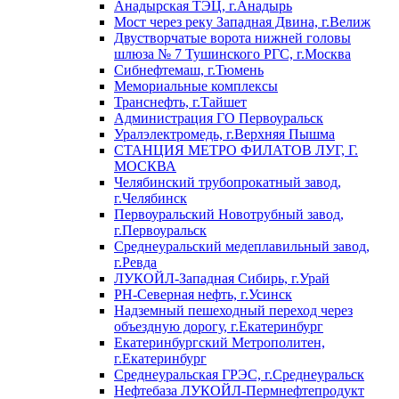
Анадырская ТЭЦ, г.Анадырь
Мост через реку Западная Двина, г.Велиж
Двустворчатые ворота нижней головы
шлюза № 7 Тушинского РГС, г.Москва
Сибнефтемаш, г.Тюмень
Мемориальные комплексы
Транснефть, г.Тайшет
Администрация ГО Первоуральск
Уралэлектромедь, г.Верхняя Пышма
СТАНЦИЯ МЕТРО ФИЛАТОВ ЛУГ, Г.
МОСКВА
Челябинский трубопрокатный завод,
г.Челябинск
Первоуральский Новотрубный завод,
г.Первоуральск
Среднеуральский медеплавильный завод,
г.Ревда
ЛУКОЙЛ-Западная Сибирь, г.Урай
РН-Северная нефть, г.Усинск
Надземный пешеходный переход через
объездную дорогу, г.Екатеринбург
Екатеринбургский Метрополитен,
г.Екатеринбург
Среднеуральская ГРЭС, г.Среднеуральск
Нефтебаза ЛУКОЙЛ-Пермнефтепродукт