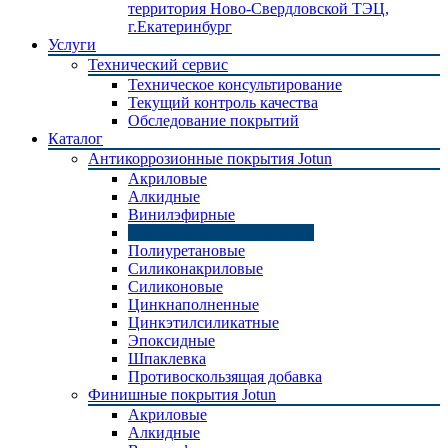
территория Ново-Свердловской ТЭЦ,
г.Екатеринбург
Услуги
Технический сервис
Техническое консультирование
Текущий контроль качества
Обследование покрытий
Каталог
Антикоррозионные покрытия Jotun
Акриловые
Алкидные
Винилэфирные
Керамические сополимеры
Полиуретановые
Силиконакриловые
Силиконовые
Цинкнаполненные
Цинкэтилсиликатные
Эпоксидные
Шпаклевка
Противоскользящая добавка
Финишные покрытия Jotun
Акриловые
Алкидные